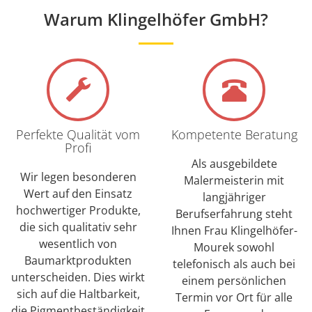
Warum Klingelhöfer GmbH?
Email *
Telefon
Was soll gemacht werden?
Perfekte Qualität vom
Kompetente Beratung
Profi
Renovieren
Als ausgebildete
Restaurieren
Wir legen besonderen
Malermeisterin mit
Sanieren
Wert auf den Einsatz
langjähriger
Wärmeschutz
hochwertiger Produkte,
Berufserfahrung steht
die sich qualitativ sehr
Datenschutzbestimmung
Ihnen Frau Klingelhöfer-
wesentlich von
Mourek sowohl
Wir verwenden Ihre Daten ausschließlich um Sie zu
kontaktieren. Keine Weitergabe an Dritte. Weitere
Baumarktprodukten
telefonisch als auch bei
Informationen zur
Datenschutzrichtlinie.
unterscheiden. Dies wirkt
einem persönlichen
sich auf die Haltbarkeit,
Ich habe die Datenschutzrichtlinie gelesen
Termin vor Ort für alle
die Pigmentbeständigkeit
und erkläre mich damit einverstanden.*